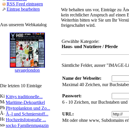
RSS Feed eintragen
Eintrag bearbeiten
Wir behalten uns vor, Einträge zu Änd
kein rechtlicher Anspruch auf einen 
Weiterhin bitten wir Sie um Ihr Verst
Aus unserem Webkatalog
freigeschaltet wird.
Gewählte Kategorie:
Haus- und Nutztiere / Pferde
Sämtliche Felder, ausser "IMAGE-L
savagelondon
Name der Webseite:
Maximal 40 Zeichen, nur Buchstabe
Die letzten 10 Einträge
Passwort:
Kittys traditionelle...
6 - 10 Zeichen, nur Buchstaben und
Maritime-Dekoartikel
Phytoplankton und Zo...
Ã–l und Schmierstoff...
URL:
Hochzeitsfotografie ...
Mit oder ohne www, Subdomains erl
socko Familienmagazin