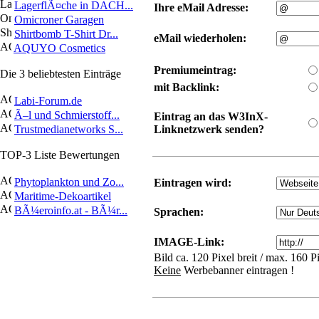
LagerflÃ¤che in DACH...
Ihre eMail Adresse:
Omicroner Garagen
Shirtbomb T-Shirt Dr...
eMail wiederholen:
AQUYO Cosmetics
Premiumeintrag:
Die 3 beliebtesten Einträge
mit Backlink:
Labi-Forum.de
Ã–l und Schmierstoff...
Eintrag an das W3InX-
Trustmedianetworks S...
Linknetzwerk senden?
TOP-3 Liste Bewertungen
Phytoplankton und Zo...
Eintragen wird:
Maritime-Dekoartikel
BÃ¼eroinfo.at - BÃ¼r...
Sprachen:
IMAGE-Link:
Bild ca. 120 Pixel breit / max. 160 
Keine
Werbebanner eintragen !