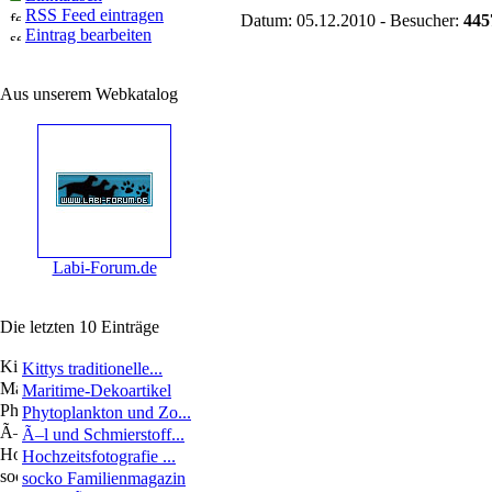
RSS Feed eintragen
Datum: 05.12.2010 - Besucher:
445
Eintrag bearbeiten
Aus unserem Webkatalog
Labi-Forum.de
Die letzten 10 Einträge
Kittys traditionelle...
Maritime-Dekoartikel
Phytoplankton und Zo...
Ã–l und Schmierstoff...
Hochzeitsfotografie ...
socko Familienmagazin