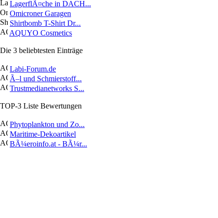
LagerflÃ¤che in DACH...
Omicroner Garagen
Shirtbomb T-Shirt Dr...
AQUYO Cosmetics
Die 3 beliebtesten Einträge
Labi-Forum.de
Ã–l und Schmierstoff...
Trustmedianetworks S...
TOP-3 Liste Bewertungen
Phytoplankton und Zo...
Maritime-Dekoartikel
BÃ¼eroinfo.at - BÃ¼r...