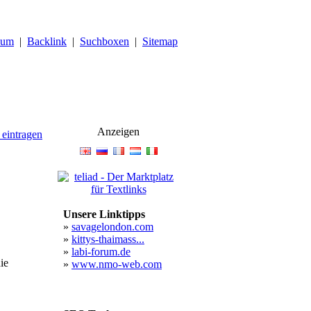
sum
|
Backlink
|
Suchboxen
|
Sitemap
Anzeigen
 eintragen
Unsere Linktipps
»
savagelondon.com
»
kittys-thaimass...
»
labi-forum.de
ie
»
www.nmo-web.com