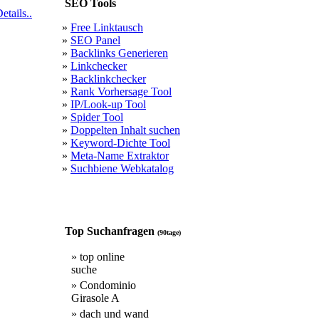
SEO Tools
etails..
»
Free Linktausch
»
SEO Panel
»
Backlinks Generieren
»
Linkchecker
»
Backlinkchecker
»
Rank Vorhersage Tool
»
IP/Look-up Tool
»
Spider Tool
»
Doppelten Inhalt suchen
»
Keyword-Dichte Tool
»
Meta-Name Extraktor
»
Suchbiene Webkatalog
Top Suchanfragen
(90tage)
» top online
suche
» Condominio
Girasole A
» dach und wand