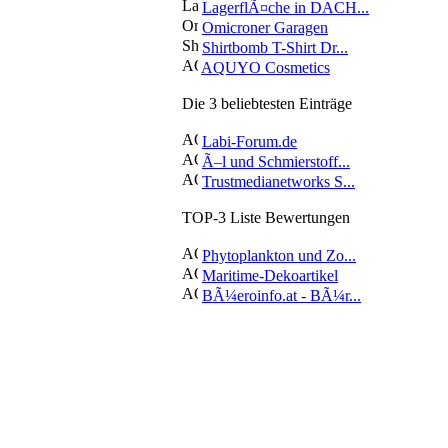
LagerflÃ¤che in DACH...
Omicroner Garagen
Shirtbomb T-Shirt Dr...
AQUYO Cosmetics
Die 3 beliebtesten Einträge
Labi-Forum.de
Ã–l und Schmierstoff...
Trustmedianetworks S...
TOP-3 Liste Bewertungen
Phytoplankton und Zo...
Maritime-Dekoartikel
BÃ¼eroinfo.at - BÃ¼r...