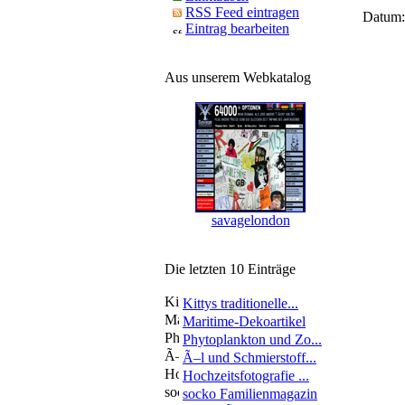
RSS Feed eintragen
Datum:
Eintrag bearbeiten
Aus unserem Webkatalog
savagelondon
Die letzten 10 Einträge
Kittys traditionelle...
Maritime-Dekoartikel
Phytoplankton und Zo...
Ã–l und Schmierstoff...
Hochzeitsfotografie ...
socko Familienmagazin