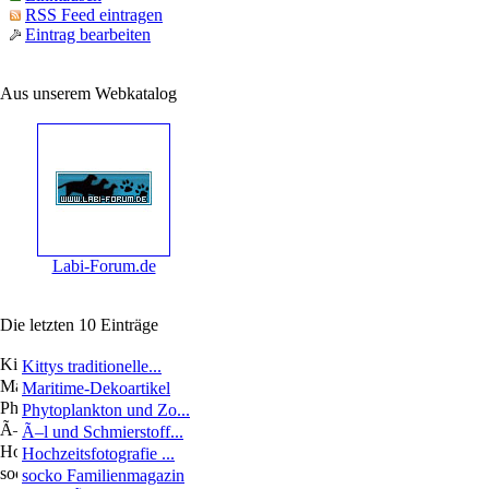
RSS Feed eintragen
Eintrag bearbeiten
Aus unserem Webkatalog
Labi-Forum.de
Die letzten 10 Einträge
Kittys traditionelle...
Maritime-Dekoartikel
Phytoplankton und Zo...
Ã–l und Schmierstoff...
Hochzeitsfotografie ...
socko Familienmagazin