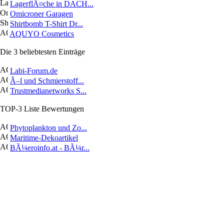
LagerflÃ¤che in DACH...
Omicroner Garagen
Shirtbomb T-Shirt Dr...
AQUYO Cosmetics
Die 3 beliebtesten Einträge
Labi-Forum.de
Ã–l und Schmierstoff...
Trustmedianetworks S...
TOP-3 Liste Bewertungen
Phytoplankton und Zo...
Maritime-Dekoartikel
BÃ¼eroinfo.at - BÃ¼r...