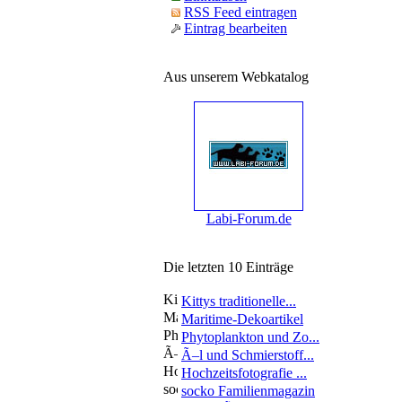
RSS Feed eintragen
Eintrag bearbeiten
Aus unserem Webkatalog
Labi-Forum.de
Die letzten 10 Einträge
Kittys traditionelle...
Maritime-Dekoartikel
Phytoplankton und Zo...
Ã–l und Schmierstoff...
Hochzeitsfotografie ...
socko Familienmagazin