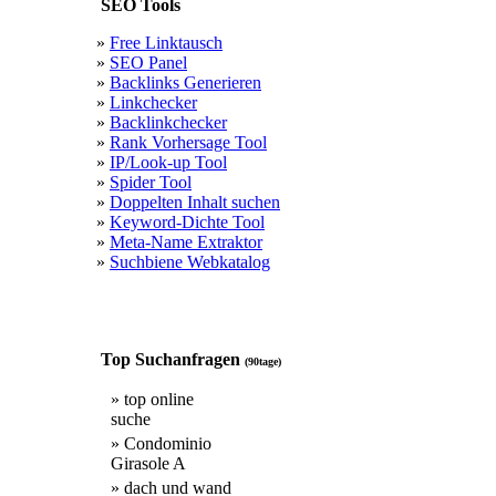
SEO Tools
»
Free Linktausch
»
SEO Panel
»
Backlinks Generieren
»
Linkchecker
»
Backlinkchecker
»
Rank Vorhersage Tool
»
IP/Look-up Tool
»
Spider Tool
»
Doppelten Inhalt suchen
»
Keyword-Dichte Tool
»
Meta-Name Extraktor
»
Suchbiene Webkatalog
Top Suchanfragen
(90tage)
» top online
suche
» Condominio
Girasole A
» dach und wand