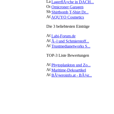
LagerflÃ¤che in DACH...
Omicroner Garagen
Shirtbomb T-Shirt Dr...
AQUYO Cosmetics
Die 3 beliebtesten Einträge
Labi-Forum.de
Ã–l und Schmierstoff...
Trustmedianetworks S...
TOP-3 Liste Bewertungen
Phytoplankton und Zo...
Maritime-Dekoartikel
BÃ¼eroinfo.at - BÃ¼r...