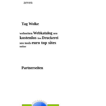
zeven
Tag Wolke
Webkatalog
webseiten
seo
kostenlos
Druckerei
free
euro top sites
seo tools
online
Partnerseiten