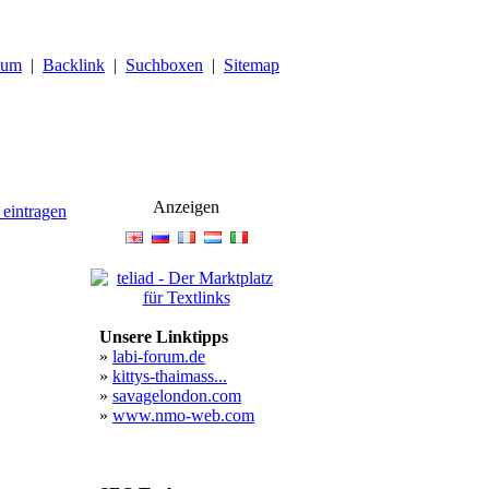
sum
|
Backlink
|
Suchboxen
|
Sitemap
Anzeigen
 eintragen
Unsere Linktipps
»
labi-forum.de
»
kittys-thaimass...
»
savagelondon.com
»
www.nmo-web.com