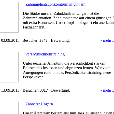
Zahnimplantationszentrum in Ungarn
Die Stärke unserer Zahnklinik in Ungarn ist die
Zahnimplantation. Zahnimplantate auf einem günstigen P
mit extra Bonussen. Unser Implantologe ist ein anerkann
Fachzahnarzt,...
 03.09.2011 - Besucher:
3847
- Bewertung:
mehr D
PersÃ¶nlichkeitstraining
Unter gezielter Anleitung die Persönlichkeit stärken,
Belastendes loslassen und abgrenzen lernen. Wertvolle
Anregungen rund um das Persönlichkeitstraining, neue
Perspektiven, ...
 13.09.2013 - Besucher:
3317
- Bewertung:
mehr D
Zahnarzt Ungarn
Unser Ärzteteam besteht aus fünf speziell ausgebildeten