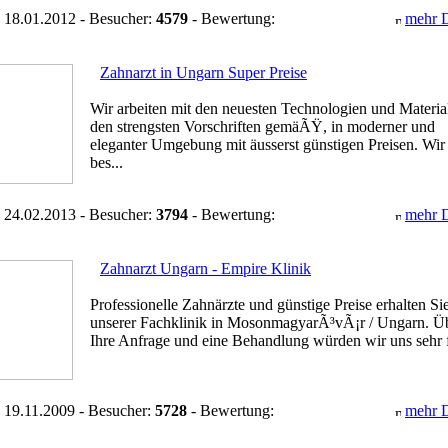
 18.01.2012 - Besucher:
4579
- Bewertung:
mehr D
Zahnarzt in Ungarn Super Preise
Wir arbeiten mit den neuesten Technologien und Materia
den strengsten Vorschriften gemäÃŸ, in moderner und
eleganter Umgebung mit äusserst günstigen Preisen. Wir
bes...
 24.02.2013 - Besucher:
3794
- Bewertung:
mehr D
Zahnarzt Ungarn - Empire Klinik
Professionelle Zahnärzte und günstige Preise erhalten Sie
unserer Fachklinik in MosonmagyarÃ³vÃ¡r / Ungarn. Ü
Ihre Anfrage und eine Behandlung würden wir uns sehr f
 19.11.2009 - Besucher:
5728
- Bewertung:
mehr D