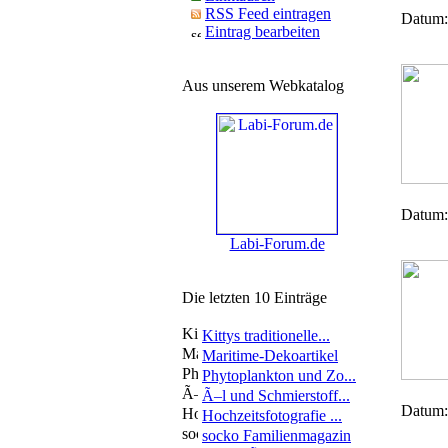
RSS Feed eintragen
Datum:
Eintrag bearbeiten
Aus unserem Webkatalog
Datum:
Labi-Forum.de
Die letzten 10 Einträge
Kittys traditionelle...
Maritime-Dekoartikel
Phytoplankton und Zo...
Ã–l und Schmierstoff...
Datum:
Hochzeitsfotografie ...
socko Familienmagazin