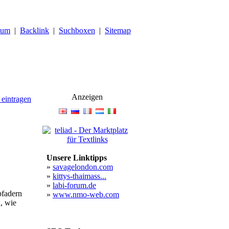
sum
|
Backlink
|
Suchboxen
|
Sitemap
Anzeigen
 eintragen
Unsere Linktipps
»
savagelondon.com
»
kittys-thaimass...
»
labi-forum.de
pfadern
»
www.nmo-web.com
, wie