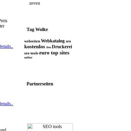
zeven
reis
ter
Tag Wolke
Webkatalog
webseiten
seo
kostenlos
etails..
Druckerei
free
euro top sites
seo tools
online
Partnerseiten
etails..
 und