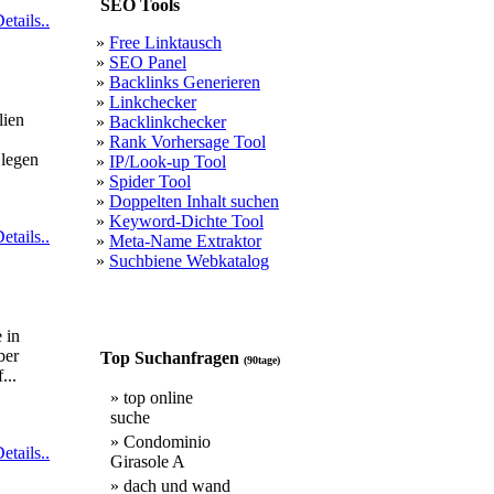
SEO Tools
etails..
»
Free Linktausch
»
SEO Panel
»
Backlinks Generieren
»
Linkchecker
lien
»
Backlinkchecker
»
Rank Vorhersage Tool
 legen
»
IP/Look-up Tool
»
Spider Tool
»
Doppelten Inhalt suchen
»
Keyword-Dichte Tool
etails..
»
Meta-Name Extraktor
»
Suchbiene Webkatalog
 in
ber
Top Suchanfragen
(90tage)
...
» top online
suche
» Condominio
etails..
Girasole A
» dach und wand