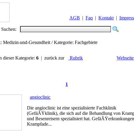
AGB
|
Faq
|
Kontakt
|
Impres
Suchen:
k: Medizin-und-Gesundheit / Kategorie: Fachgebiete
in dieser Kategorie:
6
| zurück zur
Rubrik
Webseite
1
angioclinic
Die angioclinic ist eine spezialisierte Fachklinik
(GefäÃŸklinik), die sich auf die Behandlung von Kram
und Besenreisern spezialisiert hat. GefäÃŸerkrankungen
Krampfade...