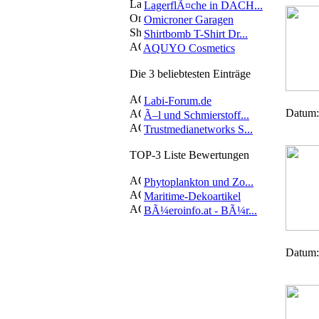
LagerflÃ¤che in DACH...
Omicroner Garagen
Shirtbomb T-Shirt Dr...
AQUYO Cosmetics
Die 3 beliebtesten Einträge
Labi-Forum.de
Datum:
Ã–l und Schmierstoff...
Trustmedianetworks S...
TOP-3 Liste Bewertungen
Phytoplankton und Zo...
Maritime-Dekoartikel
BÃ¼eroinfo.at - BÃ¼r...
Datum: