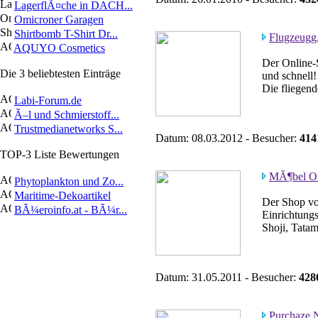
LagerflÃ¤che in DACH...
Omicroner Garagen
Shirtbomb T-Shirt Dr...
FlugzeuggÃ
AQUYO Cosmetics
Der Online-
Die 3 beliebtesten Einträge
und schnell
Die fliegen
Labi-Forum.de
Ã–l und Schmierstoff...
Trustmedianetworks S...
Datum: 08.03.2012 - Besucher:
414
TOP-3 Liste Bewertungen
MÃ¶bel On
Phytoplankton und Zo...
Maritime-Dekoartikel
Der Shop vo
BÃ¼eroinfo.at - BÃ¼r...
Einrichtungs
Shoji, Tatam
Datum: 31.05.2011 - Besucher:
428
Purchaze 