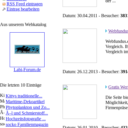
der ...
RSS Feed eintragen
Eintrag bearbeiten
Datum: 30.04.2011 - Besucher:
383
Aus unserem Webkatalog
Webfundus 
Webfundus.c
Vergleich. I
Vergleich i
Labi-Forum.de
Datum: 26.12.2013 - Besucher:
391
Die letzten 10 Einträge
Gratis We
Kittys traditionelle...
Die Seite bi
Maritime-Dekoartikel
Möglichkeit
Phytoplankton und Zo...
Firmenpräsen
Ã–l und Schmierstoff...
Hochzeitsfotografie ...
socko Familienmagazin
Datum: 26.01.2010 - Besucher:
432