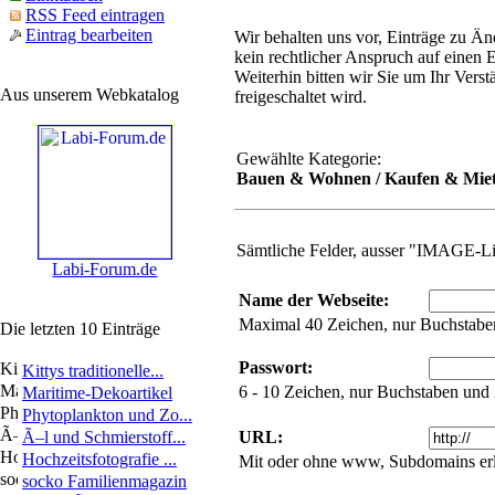
RSS Feed eintragen
Eintrag bearbeiten
Wir behalten uns vor, Einträge zu Änd
kein rechtlicher Anspruch auf einen 
Weiterhin bitten wir Sie um Ihr Verst
Aus unserem Webkatalog
freigeschaltet wird.
Gewählte Kategorie:
Bauen & Wohnen / Kaufen & Miet
Sämtliche Felder, ausser "IMAGE-L
Labi-Forum.de
Name der Webseite:
Maximal 40 Zeichen, nur Buchstabe
Die letzten 10 Einträge
Passwort:
Kittys traditionelle...
6 - 10 Zeichen, nur Buchstaben und
Maritime-Dekoartikel
Phytoplankton und Zo...
Ã–l und Schmierstoff...
URL:
Hochzeitsfotografie ...
Mit oder ohne www, Subdomains erl
socko Familienmagazin