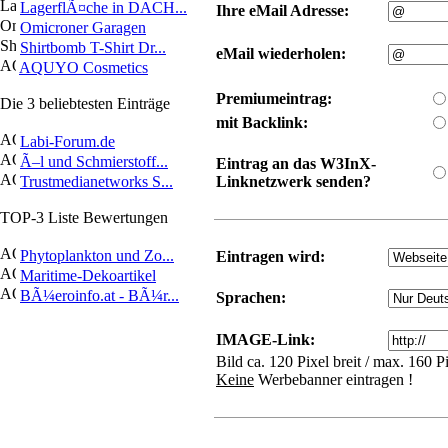
LagerflÃ¤che in DACH...
Ihre eMail Adresse:
Omicroner Garagen
Shirtbomb T-Shirt Dr...
eMail wiederholen:
AQUYO Cosmetics
Premiumeintrag:
Die 3 beliebtesten Einträge
mit Backlink:
Labi-Forum.de
Ã–l und Schmierstoff...
Eintrag an das W3InX-
Trustmedianetworks S...
Linknetzwerk senden?
TOP-3 Liste Bewertungen
Phytoplankton und Zo...
Eintragen wird:
Maritime-Dekoartikel
BÃ¼eroinfo.at - BÃ¼r...
Sprachen:
IMAGE-Link:
Bild ca. 120 Pixel breit / max. 160 
Keine
Werbebanner eintragen !