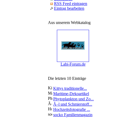
RSS Feed eintragen
Eintrag bearbeiten
Aus unserem Webkatalog
Labi-Forum.de
Die letzten 10 Einträge
Kittys traditionelle...
Maritime-Dekoartikel
Phytoplankton und Zo...
Ã–l und Schmierstoff...
Hochzeitsfotografie ...
socko Familienmagazin