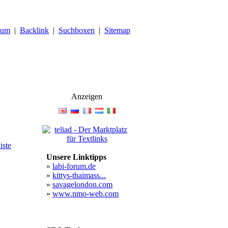
sum
|
Backlink
|
Suchboxen
|
Sitemap
Anzeigen
ste
Unsere Linktipps
»
labi-forum.de
»
kittys-thaimass...
»
savagelondon.com
»
www.nmo-web.com