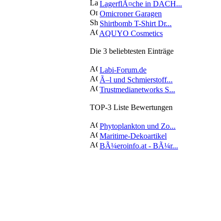
LagerflÃ¤che in DACH...
Omicroner Garagen
Shirtbomb T-Shirt Dr...
AQUYO Cosmetics
Die 3 beliebtesten Einträge
Labi-Forum.de
Ã–l und Schmierstoff...
Trustmedianetworks S...
TOP-3 Liste Bewertungen
Phytoplankton und Zo...
Maritime-Dekoartikel
BÃ¼eroinfo.at - BÃ¼r...