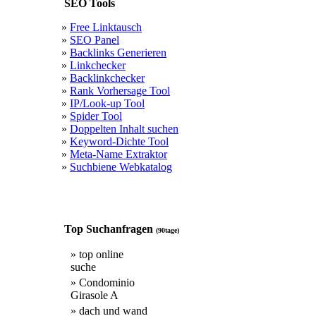
SEO Tools
»
Free Linktausch
»
SEO Panel
»
Backlinks Generieren
»
Linkchecker
»
Backlinkchecker
»
Rank Vorhersage Tool
»
IP/Look-up Tool
»
Spider Tool
»
Doppelten Inhalt suchen
»
Keyword-Dichte Tool
»
Meta-Name Extraktor
»
Suchbiene Webkatalog
Top Suchanfragen
(90tage)
» top online
suche
» Condominio
Girasole A
» dach und wand