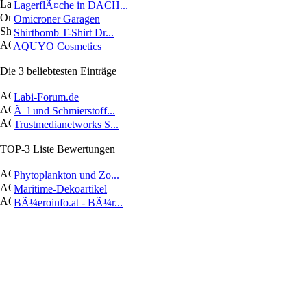
LagerflÃ¤che in DACH...
Omicroner Garagen
Shirtbomb T-Shirt Dr...
AQUYO Cosmetics
Die 3 beliebtesten Einträge
Labi-Forum.de
Ã–l und Schmierstoff...
Trustmedianetworks S...
TOP-3 Liste Bewertungen
Phytoplankton und Zo...
Maritime-Dekoartikel
BÃ¼eroinfo.at - BÃ¼r...