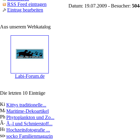
RSS Feed eintragen
Datum: 19.07.2009 - Besucher:
504
Eintrag bearbeiten
Aus unserem Webkatalog
Labi-Forum.de
Die letzten 10 Einträge
Kittys traditionelle...
Maritime-Dekoartikel
Phytoplankton und Zo...
Ã–l und Schmierstoff...
Hochzeitsfotografie ...
socko Familienmagazin