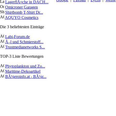
LagerflÃ¤che in DACH...
Omicroner Garagen
Shirtbomb T-Shirt Dr...
AQUYO Cosmetics
Die 3 beliebtesten Einträge
Labi-Forum.de
Ã–l und Schmierstoff...
Trustmedianetworks S...
TOP-3 Liste Bewertungen
Phytoplankton und Zo...
Maritime-Dekoartikel
BÃ¼eroinfo.at - BÃ¼r...