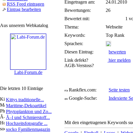
Eingetragen am:
24.01.2010
RSS Feed eintragen
Eintrag bearbeiten
Bewertungen:
26
Bewertet mit:
1 von
Aus unserem Webkatalog
Thema:
Webseite
Keywords:
Top Rank
Sprachen:
Diesen Eintrag:
bewerten
Link defekt?
hier melden
AGB-Verstoss?
Labi-Forum.de
Die letzten 10 Einträge
Rankflex.com:
Seite testen
Google-Suche:
Indexierte Se
Kittys traditionelle...
Maritime-Dekoartikel
Phytoplankton und Zo...
Ã–l und Schmierstoff...
Mit den eingetragenen Keywords suc
Hochzeitsfotografie ...
socko Familienmagazin
Google
|
Fireball
|
Lycos
|
Webst